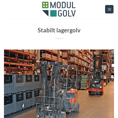
Skip
to
content
Stabilt lagergolv