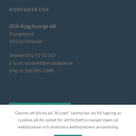
KONTAKTA OSS
SDÅ-Bygg Sverige AB
Travgatan 6
431 62 Mölndal
Telefon 031-72 72 207
E-post: kontakt@modulgolv.se
Org. nr 556785-2388
OFFERTFÖRFRÅGAN
Genom att klicka på "Accept" samtycker du till lagring av
cookies på din enhet för att förbättra navigeringen på
webbplatsen och analysera webbplatsens användning.